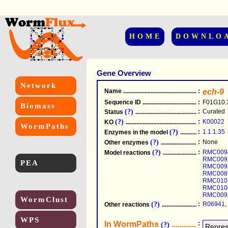
HOME
DOWNLO
Gene Overview
Network
Name
.....................................................
:
ech-9
Sequence ID
.....................................................
:
F01G10.
Biomass
(?)
:
Curated
Status
.....................................................
(?)
:
K00022
KO
.....................................................
WormPaths
(?)
:
1.1.1.35
Enzymes in the model
...............................
(?)
:
None
Other enzymes
............................................
(?)
:
RMC009
Model reactions
..........................................
RMC009
PEA
RMC009
RMC008
RMC010
RMC010
RMC009
WormClust
(?)
:
R06941
,
Other reactions
...........................................
WPS
In WormPaths
...........................
:
(?)