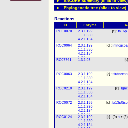
► | SACURE Summary (click to view)
► | Phylogenetic tree (click to view)
Reactions
ID
Enzyme
R
RCC0070
2.3.1.199
[c] :
fa16p
1.1.1.330
4.2.1.134
1.3.1.93
RCC0064
2.3.1.199
[c] :
lnlncgcoa
1.1.1.330
4.2.1.134
1.3.1.93
RC07761
1.3.1.93
[c
RCC0063
2.3.1.199
[c] :
strdnccoa
1.1.1.330
4.2.1.134
1.3.1.93
RCC0210
2.3.1.199
[c] :
lgn
1.1.1.330
4.2.1.134
1.3.1.93
RCC0072
2.3.1.199
[c] :
fa13p0iso
1.1.1.330
4.2.1.134
1.3.1.93
RCC0124
2.3.1.199
[c] : (9)
h
+ (3
1.1.1.330
4.2.1.134