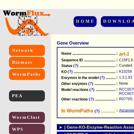
HOME
DOWNLO
Gene Overview
Network
Name
.....................................................
:
art-1
Sequence ID
.....................................................
:
C15F1.6
Biomass
(?)
:
Curated
Status
.....................................................
(?)
:
K10258
KO
.....................................................
WormPaths
(?)
:
1.3.1.93
Enzymes in the model
...............................
(?)
:
None
Other enzymes
............................................
(?)
:
RCC007
Model reactions
..........................................
RCC007
PEA
(?)
:
R07765
,
Other reactions
...........................................
In WormPaths
...........................
:
Ascarosi
(?)
WormClust
► | Gene-KO-Enzyme-Reaction Associ
WPS