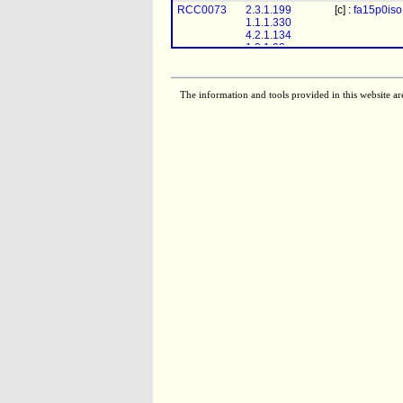
1.3.1.93
RCC0073
2.3.1.199
[c] :
fa15p0iso
1.1.1.330
4.2.1.134
1.3.1.93
The information and tools provided in this website ar