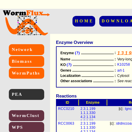
HOME
DOWNLO
Enzyme Overview
Network
(?)
:
1.3.1.9
Enzyme
.....................................................
Name
.....................................................
:
Very-lon
Biomass
(?)
:
K10258
KO
.....................................................
Genes
.....................................................
:
art-1
WormPaths
Localization
.....................................................
:
Cytosol
Other associations
............................................
:
See reac
PEA
Reactions
ID
Enzyme
R
RCC0210
2.3.1.199
[c] :
lgn
1.1.1.330
WormClust
4.2.1.134
1.3.1.93
RCC0063
2.3.1.199
[c] :
strdnccoa
WPS
1.1.1.330
4.2.1.134